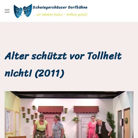
Zum
Schwiegershäuser Dorfbühne
Inhalt
… wir beleben Kultur – einfach g(a)ut!
springen
Alter schützt vor Tollheit
nicht! (2011)