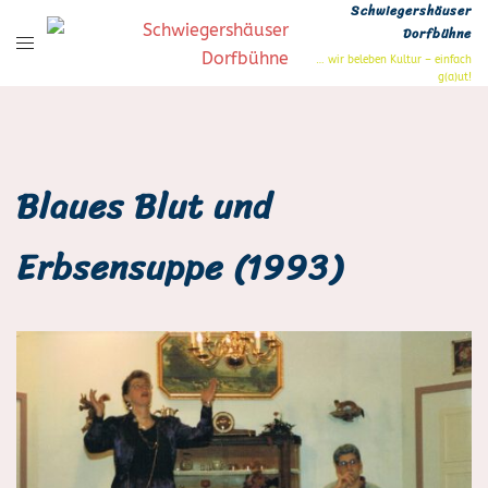
Schwiegershäuser
Zum
Dorfbühne
Inhalt
… wir beleben Kultur – einfach
springen
g(a)ut!
Blaues Blut und
Erbsensuppe (1993)