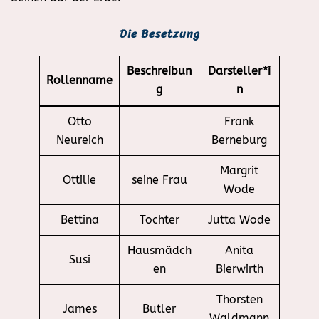
Die Besetzung
Beschreibun
Darsteller*i
Rollenname
g
n
Otto
Frank
Neureich
Berneburg
Margrit
Ottilie
seine Frau
Wode
Bettina
Tochter
Jutta Wode
Hausmädch
Anita
Susi
en
Bierwirth
Thorsten
James
Butler
Waldmann