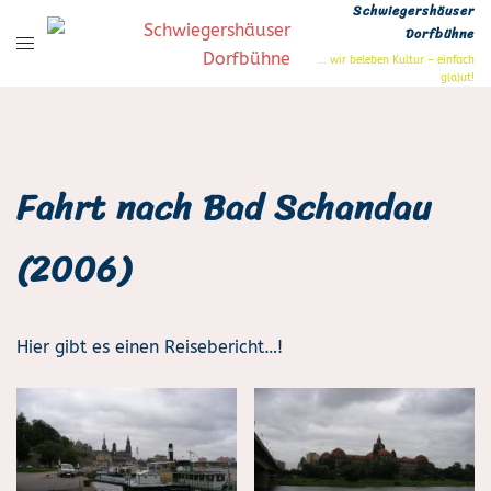
Schwiegershäuser
Zum
Dorfbühne
Inhalt
… wir beleben Kultur – einfach
springen
g(a)ut!
Fahrt nach Bad Schandau
(2006)
Hier gibt es einen Reisebericht…!