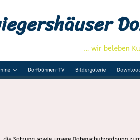
iegershäuser D
… wir beleben Kul
mine
Dorfbühnen-TV
Bildergalerie
Downloa
g, die Satzung sowie unsere Datenschutzordnung zu