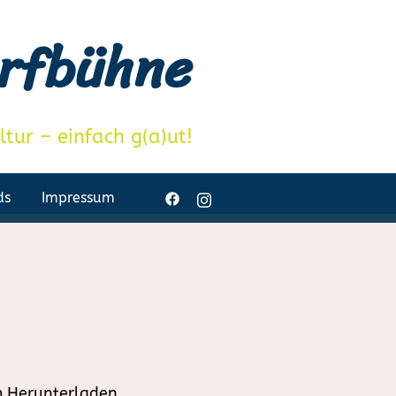
orfbühne
tur – einfach g(a)ut!
ds
Impressum
m Herunterladen.