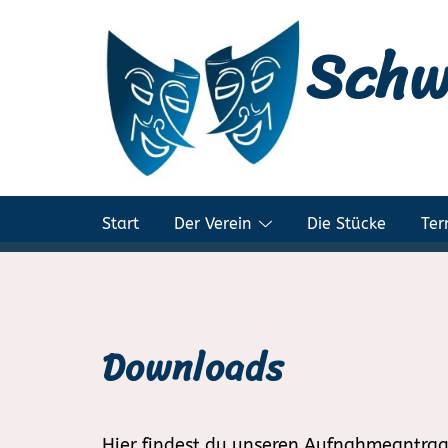
Zum
Schw
Inhalt
springen
Start
Der Verein
Die Stücke
Ter
Downloads
Hier findest du unseren Aufnahmeantra